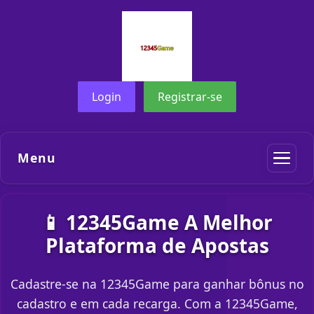
Login
Registrar-se
Menu
📱 12345Game A Melhor
Plataforma de Apostas
Cadastre-se na 12345Game para ganhar bônus no
cadastro e em cada recarga. Com a 12345Game,