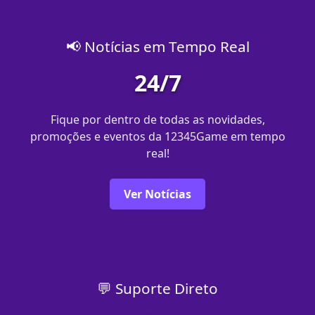
📢 Notícias em Tempo Real
24/7
Fique por dentro de todas as novidades,
promoções e eventos da 12345Game em tempo
real!
Ver Notícias
💬 Suporte Direto