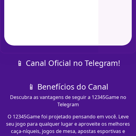
📱 Canal Oficial no Telegram!
📱 Benefícios do Canal
Descubra as vantagens de seguir a 12345Game no
Telegram
O 12345Game foi projetado pensando em você. Leve
seu jogo para qualquer lugar e aproveite os melhores
caça-níqueis, jogos de mesa, apostas esportivas e