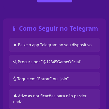
📱 Como Seguir no Telegram
📱 Baixe o app Telegram no seu dispositivo
🔍 Procure por "@12345GameOficial"
👆 Toque em "Entrar" ou "Join"
🔔 Ative as notificações para não perder
nada